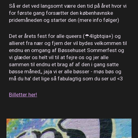
Så er det ved langsomt være den tid på året hvor vi
for første gang forsætter den københavnske
pridemåneden og starter den (mere info følger)
Det er årets fest for alle queers (☂4lgbtqia+) og
allieret fra nær og fjern der vil bydes velkommen til
endnu en omgang af Bøssehuset Sommerfest og
vi glæder os helt vil til at fejre os og jer alle
sammen til endnu et brag af af den i gang satte
bøsse måned,, jaja vi er alle bøsser - møs bøs og
må du ha' det lige så fabulagtig som du ser ud <3
Billetter her!