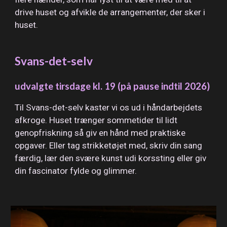
drive huset og afvikle de arrangementer, der sker i
huset.
Svans-det-selv
udvalgte tirsdage kl. 19 (på pause indtil 2026)
Til Svans-det-selv
kaster vi os ud i håndarbejdets
afkroge.
Huset træ
nger
sommetider
til lidt
genopfriskning
så
giv en hånd med praktiske
opga
ver. Eller tag
strikketøjet med, skriv din sang
færdig, lær den svære kunst udi korssting eller giv
din fascinator fylde og glimmer.